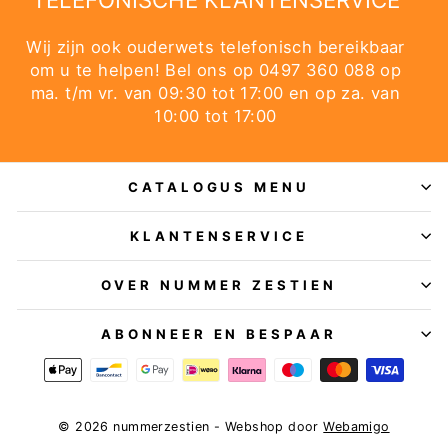
Wij zijn ook ouderwets telefonisch bereikbaar
om u te helpen! Bel ons op 0497 360 088 op
ma. t/m vr. van 09:30 tot 17:00 en op za. van
10:00 tot 17:00
CATALOGUS MENU
KLANTENSERVICE
OVER NUMMER ZESTIEN
ABONNEER EN BESPAAR
© 2026 nummerzestien - Webshop door
Webamigo