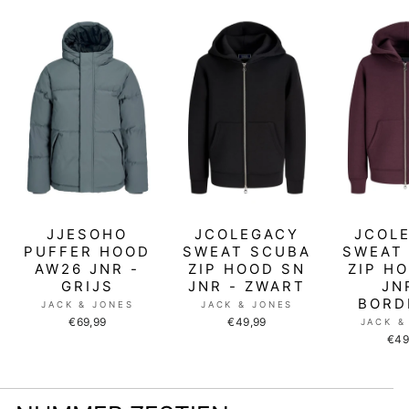
JJESOHO
JCOLEGACY
JCOL
PUFFER HOOD
SWEAT SCUBA
SWEAT
AW26 JNR -
ZIP HOOD SN
ZIP H
GRIJS
JNR - ZWART
JN
BORD
JACK & JONES
JACK & JONES
€69,99
€49,99
JACK &
€49