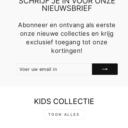
SCHRIJF JE IN VOOR ONZE
NIEUWSBRIEF
Abonneer en ontvang als eerste
onze nieuwe collecties en krijg
exclusief toegang tot onze
kortingen!
VOER
ABONNEER
UW
EMAIL
IN
KIDS COLLECTIE
TOON ALLES