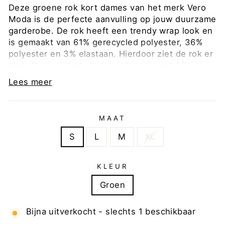
Deze groene rok kort dames van het merk Vero
Moda is de perfecte aanvulling op jouw duurzame
garderobe. De rok heeft een trendy wrap look en
is gemaakt van 61% gerecycled polyester, 36%
polyester en 3% elastaan. Hierdoor ziet de rok er
niet alleen stijlvol uit, maar draag je ook bij aan
een beter milieu. De elastische tailleband zorgt
Lees meer
voor een comfortabele pasvorm. Combineer deze
aware - vero modamini skirt met een basic top
voor een dagelijkse look of met een leuke blouse
MAAT
voor een chique uitstraling. Voeg snel deze
milieubewuste en trendy rok toe aan jouw
S
L
M
XL
kledingkast en maak een statement. Bestel hem
nu bij nummerzestien en ontvang hem snel in
KLEUR
huis!
Groen
Bijna uitverkocht - slechts 1 beschikbaar