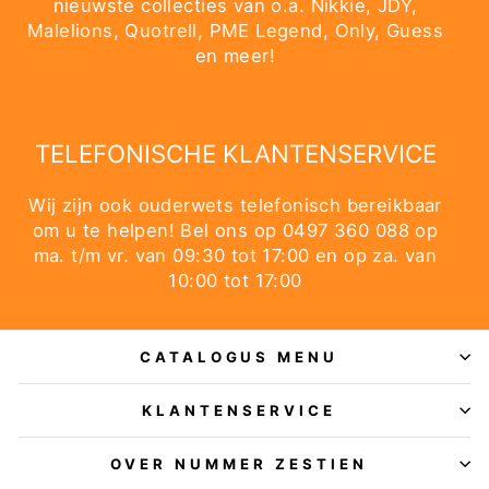
nieuwste collecties van o.a. Nikkie, JDY,
Malelions, Quotrell, PME Legend, Only, Guess
en meer!
TELEFONISCHE KLANTENSERVICE
Wij zijn ook ouderwets telefonisch bereikbaar
om u te helpen! Bel ons op 0497 360 088 op
ma. t/m vr. van 09:30 tot 17:00 en op za. van
10:00 tot 17:00
CATALOGUS MENU
KLANTENSERVICE
OVER NUMMER ZESTIEN