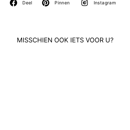
Deel
Deel
Ins
Deel
Pinnen
Instagram
op
op
Facebook
Pinterest
MISSCHIEN OOK IETS VOOR U?
VM DENCIE HW